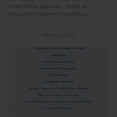
in der Pfanne zubereiten. Neben der
klassischen Varianten mit Apfelmus…
Februar 27, 2024