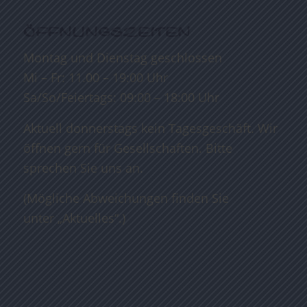
ÖFFNUNGSZEITEN
Montag und Dienstag geschlossen
Mi – Fr: 11.00 – 19:00 Uhr
Sa/So/Feiertags: 09:00 – 18:00 Uhr
Aktuell donnerstags kein Tagesgeschäft. Wir
öffnen gern für Gesellschaften. Bitte
sprechen Sie uns an.
(Mögliche Abweichungen finden Sie
unter
„Aktuelles“.)