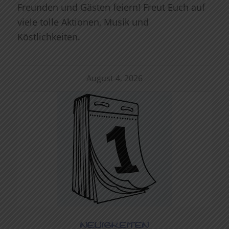
Freunden und Gästen feiern! Freut Euch auf
viele tolle Aktionen, Musik und
Köstlichkeiten.
August 4, 2026
NEUIGKEITEN