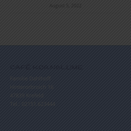
August 5, 2022
CAFÉ KORNBLUME
Familie Dahlhoff
Hinterorbroich 16
47839 Krefeld
Tel.: 02151.623444