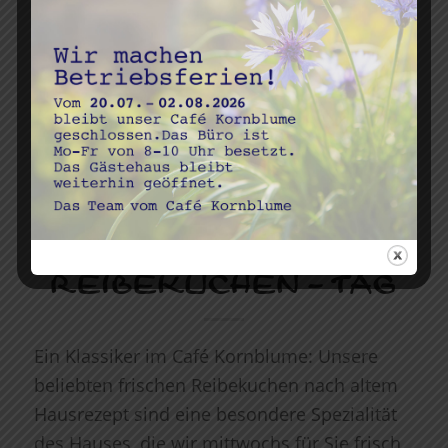
NEUIGKEITEN
MITTWOCHS IST
REIBEKUCHEN – TAG
Ein Klassiker im Café Kornblume: Unsere
beliebten frischen Reibekuchen nach altem
Hausrezept sind eine besondere Spezialität
des Hauses, die wir mittwochs für Sie frisch